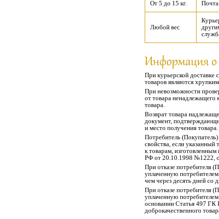
От 5 до 15 кг.
Почта
Курье
Любой вес
други
служб
При курьерской доставке с
товаров являются хрупким
При невозможности провер
от товара ненадлежащего 
товара.
Возврат товара надлежащег
документ, подтверждающий
и место получения товара.
Потребитель
(
Покупатель
свойства, если указанный
к товарам, изготовленным 
РФ от 20.10.1998 №1222, о
При отказе потребителя
(
П
уплаченную потребителем
чем через десять дней со
При отказе потребителя
(
П
уплаченную потребителе
основании Статья 497 ГК Р
доброкачественного товар