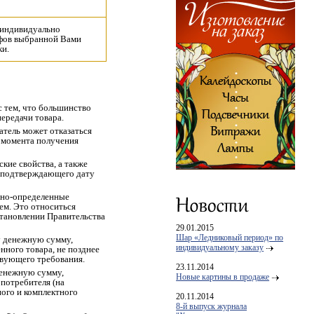
 индивидуально
ифов выбранной Вами
ки.
с тем, что большинство
ередачи товара.
тель может отказаться
с момента получения
кие свойства, а также
, подтверждающего дату
ьно-определенные
ем. Это относиться
становлении Правительства
29.01.2015
Шар «Ледниковый период» по
у денежную сумму,
индивидуальному заказу
нного товара, не позднее
твующего требования.
23.11.2014
денежную сумму,
Новые картины в продаже
потребителя
(
на
ного и комплектного
20.11.2014
8-й выпуск журнала