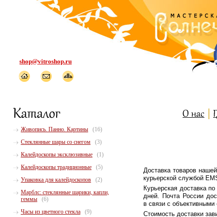
shop@vitroshop.ru
Живопись. Панно. Картины
(16)
Стеклянные шары со снегом
(3)
Калейдоскопы эксклюзивные
(1)
Калейдоскопы традиционные
(5)
Доставка товаров нашей
курьерской службой EMS
Упаковка для калейдоскопов
(2)
Курьерская доставка по
Марблс: стеклянные шарики, капли,
дней. Почта России дос
геммы
(6)
в связи с объективными
Часы из цветного стекла
(9)
Стоимость доставки зави