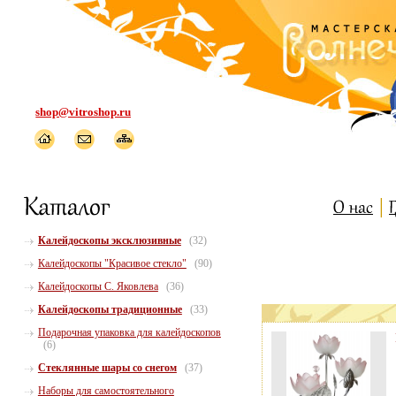
shop@vitroshop.ru
Калейдоскопы эксклюзивные
(32)
Калейдоскопы "Красивое стекло"
(90)
Калейдоскопы С. Яковлева
(36)
Калейдоскопы традиционные
(33)
Подарочная упаковка для калейдоскопов
(6)
Стеклянные шары со снегом
(37)
Наборы для самостоятельного