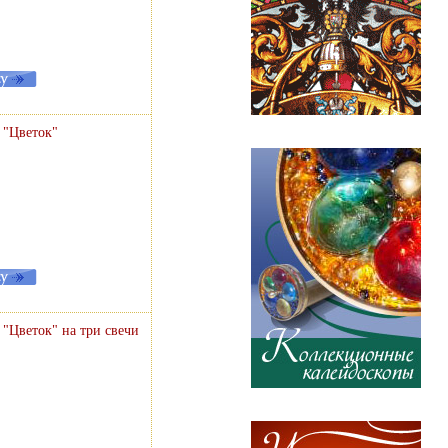
 "Цветок"
"Цветок" на три свечи