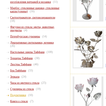
изготовления витражей и мозаики
(11)
Марблс: стеклянные шарики, стеклянные
капли (геммы)
(16)
Светоотражатели, световозвращатели
(18)
Фигурки из стекла: цветы, животные,
предметы
(4)
Петербургские сувениры
(14)
Декоративные светильники, ночники
(26)
Настольные лампы Тиффани
(109)
Торшеры Тиффани
(30)
Люстры Тиффани
(46)
Бра Тиффани
(33)
Зеркала
(24)
Часы из цветного стекла
(25)
Сувениры из стекла
(19)
Подсвечники
(10)
Книги о стекле
(7)