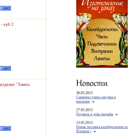
- куб 2
 изделие "Лампа
30.05.2013
Снижена сумма закупки в
магазине
27.05.2013
Подарок в день свадьбы
13.05.2013
Новая поставка калейдоскопов из
Израиля !