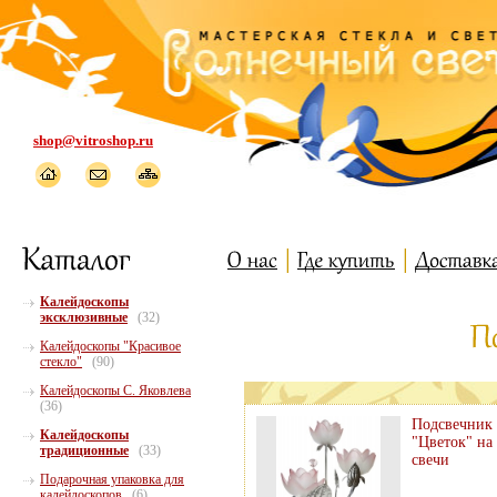
shop@vitroshop.ru
Калейдоскопы
эксклюзивные
(32)
Калейдоскопы "Красивое
стекло"
(90)
Калейдоскопы С. Яковлева
(36)
Подсвечник
Калейдоскопы
"Цветок" на
традиционные
(33)
свечи
Подарочная упаковка для
калейдоскопов
(6)