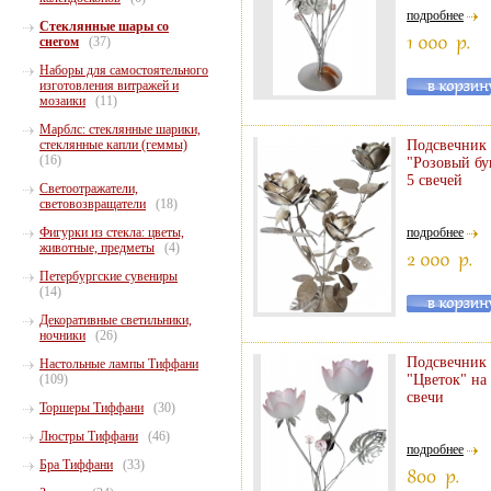
подробнее
Стеклянные шары со
снегом
(37)
Наборы для самостоятельного
изготовления витражей и
мозаики
(11)
Марблс: стеклянные шарики,
стеклянные капли (геммы)
Подсвечник
(16)
"Розовый бу
5 свечей
Светоотражатели,
световозвращатели
(18)
Фигурки из стекла: цветы,
подробнее
животные, предметы
(4)
Петербургские сувениры
(14)
Декоративные светильники,
ночники
(26)
Подсвечник
Настольные лампы Тиффани
(109)
"Цветок" на
свечи
Торшеры Тиффани
(30)
Люстры Тиффани
(46)
подробнее
Бра Тиффани
(33)