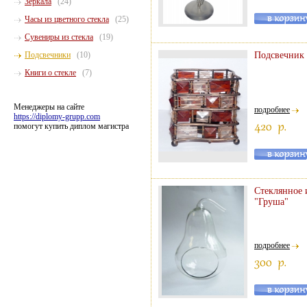
Зеркала
(24)
Часы из цветного стекла
(25)
Сувениры из стекла
(19)
Подсвечники
(10)
Подсвечник 
Книги о стекле
(7)
Менеджеры на сайте
подробнее
https://diplomy-grupp.com
помогут купить диплом магистра
Стеклянное 
"Груша"
подробнее