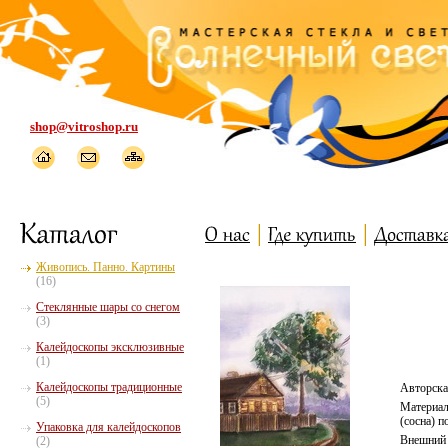
shop@vitroshop.ru
Живопись. Панно. Картины
(16)
Стеклянные шары со снегом
(3)
Калейдоскопы эксклюзивные
(1)
Калейдоскопы традиционные
Авторска
(5)
Материал
(сосна) п
Упаковка для калейдоскопов
Внешний 
(2)