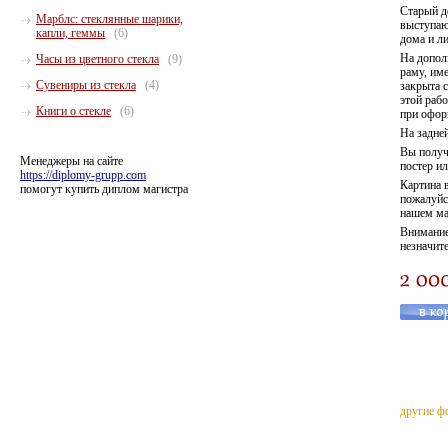
Старый де
Марблс: стеклянные шарики,
выступаю
капли, геммы
(6)
дома и ли
На допол
Часы из цветного стекла
(9)
раму, име
Сувениры из стекла
(4)
закрыта 
этой раб
Книги о стекле
(6)
при офор
На задне
Вы получ
Менеджеры на сайте
постер ил
https://diplomy-grupp.com
Картина 
помогут купить диплом магистра
пожалуйст
нашем ма
Внимание
незначите
другие ф