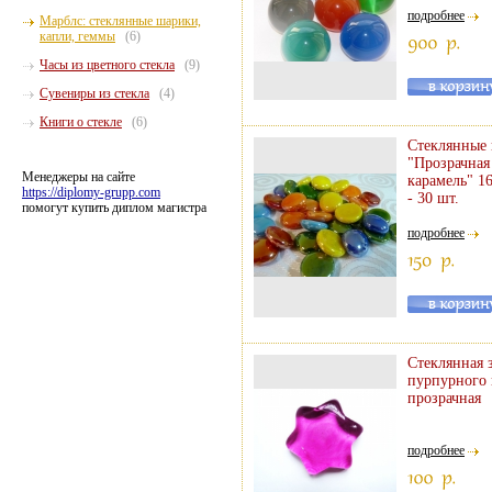
подробнее
Марблс: стеклянные шарики,
капли, геммы
(6)
Часы из цветного стекла
(9)
Сувениры из стекла
(4)
Книги о стекле
(6)
Стеклянные 
"Прозрачная
Менеджеры на сайте
карамель" 1
https://diplomy-grupp.com
- 30 шт.
помогут купить диплом магистра
подробнее
Стеклянная 
пурпурного 
прозрачная
подробнее