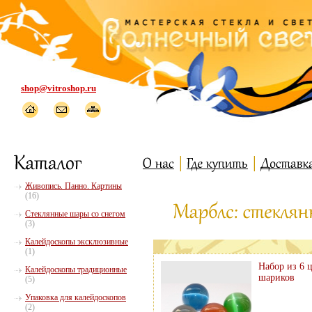
shop@vitroshop.ru
Живопись. Панно. Картины
(16)
Стеклянные шары со снегом
(3)
Калейдоскопы эксклюзивные
(1)
Набор из 6 
Калейдоскопы традиционные
шариков
(5)
Упаковка для калейдоскопов
(2)