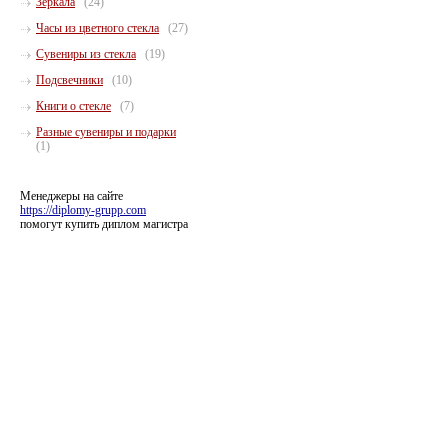
Зеркала
(24)
Часы из цветного стекла
(27)
Сувениры из стекла
(19)
Подсвечники
(10)
Книги о стекле
(7)
Разные сувениры и подарки
(1)
Менеджеры на сайте
https://diplomy-grupp.com
помогут купить диплом магистра