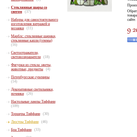
Произ
Стеклянные шары со
Обрат
снегом
(37)
товара
Наборы для самостоятельного
сайте.
изготовления витражей и
мозаики
(11)
Марблс: стеклянные шарики,
стеклянные капли (геммы)
(16)
Светоотражатели,
световозвращатели
(18)
Фигурки из стекла: цветы,
животные, предметы
(4)
Петербургские сувениры
(14)
Декоративные светильники,
ночники
(26)
Настольные лампы Тиффани
(109)
Торшеры Тиффани
(30)
Люстры Тиффани
(46)
Бра Тиффани
(33)