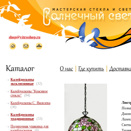
shop@vitroshop.ru
Калейдоскопы
эксклюзивные
(32)
Калейдоскопы "Красивое
стекло"
(94)
Люст
Калейдоскопы С. Яковлева
(36)
Полна
Диаме
Калейдоскопы
традиционные
(33)
Лампо
Свети
Подарочная упаковка для
калейдоскопов
(6)
Техни