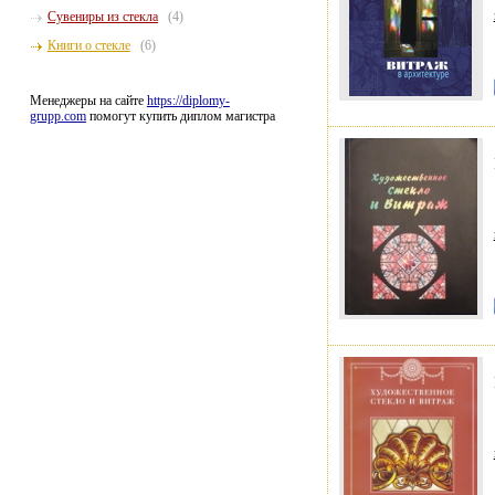
Сувениры из стекла
(4)
Книги о стекле
(6)
Менеджеры на сайте
https://diplomy-
grupp.com
помогут купить диплом магистра