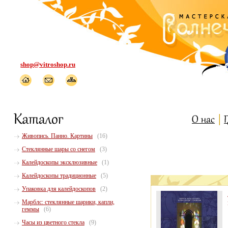
shop@vitroshop.ru
Живопись. Панно. Картины
(16)
Стеклянные шары со снегом
(3)
Калейдоскопы эксклюзивные
(1)
Калейдоскопы традиционные
(5)
Упаковка для калейдоскопов
(2)
Марблс: стеклянные шарики, капли,
геммы
(6)
Часы из цветного стекла
(9)