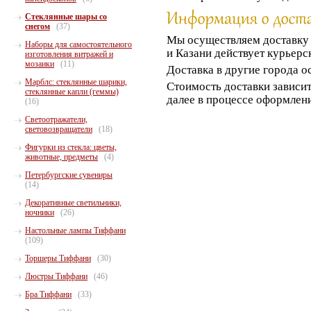
Стеклянные шары со
снегом
(37)
Мы осуществляем доставк
Наборы для самостоятельного
и Казани действует курьерс
изготовления витражей и
мозаики
(11)
Доставка в другие города о
Марблс: стеклянные шарики,
Стоимость доставки зависит
стеклянные капли (геммы)
далее в процессе оформлени
(16)
Светоотражатели,
световозвращатели
(18)
Фигурки из стекла: цветы,
животные, предметы
(4)
Петербургские сувениры
(14)
Декоративные светильники,
ночники
(26)
Настольные лампы Тиффани
(109)
Торшеры Тиффани
(30)
Люстры Тиффани
(46)
Бра Тиффани
(33)