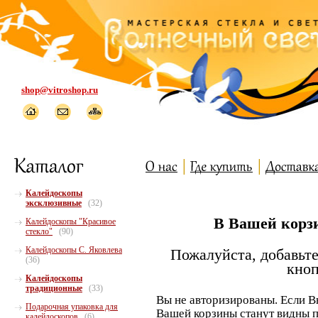
shop@vitroshop.ru
Калейдоскопы
эксклюзивные
(32)
В Вашей корзи
Калейдоскопы "Красивое
стекло"
(90)
Калейдоскопы С. Яковлева
Пожалуйста, добавьте
(36)
кноп
Калейдоскопы
традиционные
(33)
Вы не авторизированы. Если В
Подарочная упаковка для
Вашей корзины станут видны п
калейдоскопов
(6)