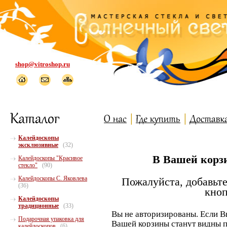
shop@vitroshop.ru
Калейдоскопы
эксклюзивные
(32)
В Вашей корзи
Калейдоскопы "Красивое
стекло"
(90)
Калейдоскопы С. Яковлева
Пожалуйста, добавьте
(36)
кноп
Калейдоскопы
традиционные
(33)
Вы не авторизированы. Если В
Подарочная упаковка для
Вашей корзины станут видны п
калейдоскопов
(6)