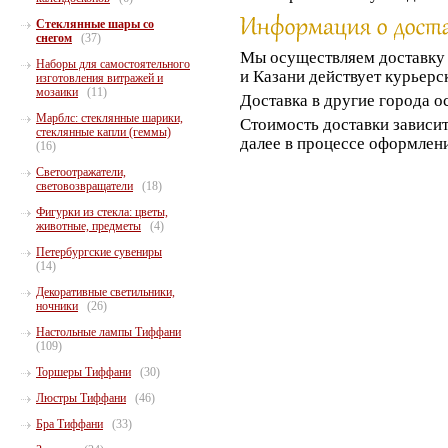
Стеклянные шары со
снегом
(37)
Мы осуществляем доставк
Наборы для самостоятельного
и Казани действует курьерс
изготовления витражей и
мозаики
(11)
Доставка в другие города о
Марблс: стеклянные шарики,
Стоимость доставки зависит
стеклянные капли (геммы)
далее в процессе оформлени
(16)
Светоотражатели,
световозвращатели
(18)
Фигурки из стекла: цветы,
животные, предметы
(4)
Петербургские сувениры
(14)
Декоративные светильники,
ночники
(26)
Настольные лампы Тиффани
(109)
Торшеры Тиффани
(30)
Люстры Тиффани
(46)
Бра Тиффани
(33)