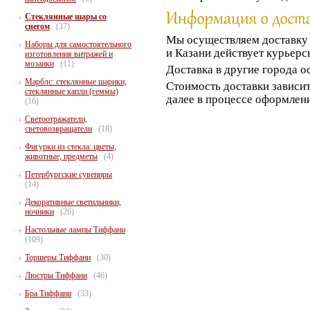
Стеклянные шары со
снегом
(37)
Мы осуществляем доставк
Наборы для самостоятельного
и Казани действует курьерс
изготовления витражей и
мозаики
(11)
Доставка в другие города о
Марблс: стеклянные шарики,
Стоимость доставки зависит
стеклянные капли (геммы)
далее в процессе оформлени
(16)
Светоотражатели,
световозвращатели
(18)
Фигурки из стекла: цветы,
животные, предметы
(4)
Петербургские сувениры
(14)
Декоративные светильники,
ночники
(26)
Настольные лампы Тиффани
(109)
Торшеры Тиффани
(30)
Люстры Тиффани
(46)
Бра Тиффани
(33)