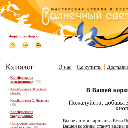
shop@vitroshop.ru
Калейдоскопы
эксклюзивные
(32)
В Вашей корзи
Калейдоскопы "Красивое
стекло"
(90)
Калейдоскопы С. Яковлева
Пожалуйста, добавьте
(36)
кноп
Калейдоскопы
традиционные
(33)
Вы не авторизированы. Если В
Подарочная упаковка для
Вашей корзины станут видны п
калейдоскопов
(6)