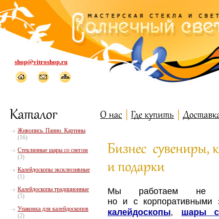
shop@vitroshop.ru
Живопись. Панно. Картины
(16)
Стеклянные шары со снегом
(3)
Калейдоскопы эксклюзивные
(1)
Калейдоскопы традиционные
Мы работаем не т
(5)
но и с корпоративными 
Упаковка для калейдоскопов
калейдоскопы
шары с
,
(2)