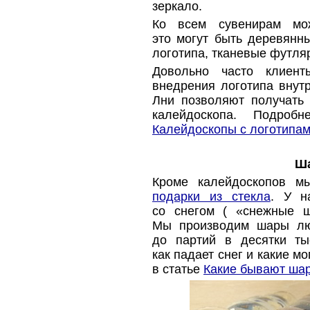
зеркало.
Ко всем сувенирам мож
это могут быть деревянны
логотипа, тканевые футля
Довольно часто клиен
внедрения логотипа внутр
Лни позволяют получать
калейдоскопа. Подро
Калейдоскопы с логотипа
Ша
Кроме калейдоскопов м
подарки из стекла
. У н
со снегом
(
«
снежные ш
Мы производим шары лю
до партий в десятки ты
как падает снег и какие м
в статье
Какие бывают шар