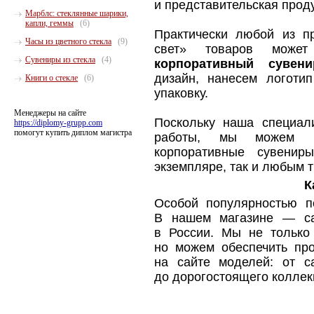
и представительская проду
Марблс: стеклянные шарики,
капли, геммы
(6)
Практически любой из п
Часы из цветного стекла
(9)
свет» товаров мож
Сувениры из стекла
(4)
корпоративный сувени
дизайн, нанесем логот
Книги о стекле
(6)
упаковку.
Менеджеры на сайте
Поскольку наша специал
https://diplomy-grupp.com
помогут купить диплом магистра
работы, мы можем и
корпоративные сувенир
экземпляре, так и любым 
К
Особой популярностью 
В нашем магазине — са
в России. Мы не только
но можем обеспечить пр
на сайте моделей: от с
до дорогостоящего коллек