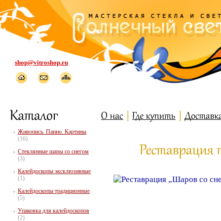
shop@vitroshop.ru
Живопись. Панно. Картины
(16)
Стеклянные шары со снегом
(3)
Калейдоскопы эксклюзивные
(1)
Калейдоскопы традиционные
(5)
Упаковка для калейдоскопов
(2)