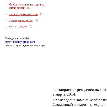
Марблс: стеклянные шарики,
капли, геммы
(6)
Часы из цветного стекла
(9)
Сувениры из стекла
(4)
Книги о стекле
(6)
Менеджеры на сайте
https://diplomy-grupp.com
помогут купить диплом магистра
реставрация трех „снежных ша
в марте 2014.
Произведена замена колб разн
Сломанный элемент на модели 