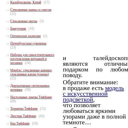
Калейдоскопы, Китай
(17)
Стеклянные шары со снегом
(32)
Стеклянные цветы
(5)
Бижутерия
(16)
Оптические иллюзии
(1)
Петербургские сувениры
(23)
Наборы для самостоятельного
и талейдоскоп
изготовления витражей и
являются отличны
мозаики
(24)
подарком по любом
Марблс: стеклянные шарики,
поводу.
стеклянные капли (геммы)
(25)
Обратите внимание:
Декоративные светильники,
в продаже есть
модель
ночники
(59)
с искусственной
Настольные лампы Тиффани
подсветкой
,
(69)
что позволяет
Торшеры Тиффани
(12)
любоваться яркими
узорами даже в полной
Люстры Тиффани
(43)
темноте…
Бра Тиффани
(16)