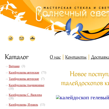
Витражи
(3)
Калейдоскопы авторские
(73)
Талейдоскопы авторские
(7)
Калейдоскопы традиционные
(18)
Калейдоскопы С. Яковлева
(28)
Калейдоскопы, Израиль
(15)