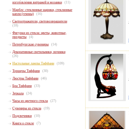
изготовления витражей и мозаики
(11)
Марблс: стеклянные шарики, стеклянные
капли (геммы)
(16)
Светоотражатели, световозвращатели
(18)
Фигурки из стекла: цветы, животные,
предметы
(4)
Петербургские сувениры
(14)
Декоративные светильники, ночники
(26)
Настольные лампы Тиффани
(109)
Торшеры Тиффани
(30)
Люстры Тиффани
(46)
Бра Тиффани
(33)
Зеркала
(24)
Часы из цветного стекла
(27)
Сувениры из стекла
(19)
Подсвечники
(10)
Книги о стекле
(7)