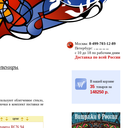
Москва:
8-499-703-12-89
Петербург:
. ... ... ... ...
с 10 до 18 по рабочим дням
Доставка по всей России
В вашей корзине
35
товаров на
148250 р.
ользуют облегченное стекло,
очки в комплект поставки не
цене
 лампа RCN 94