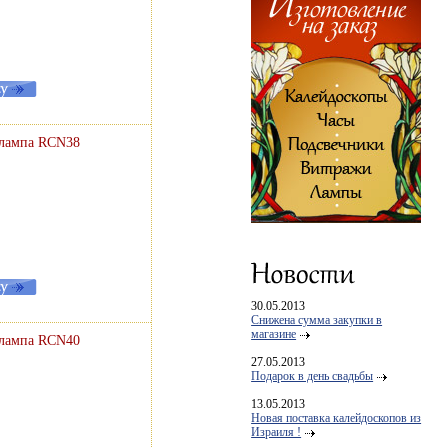
 лампа RCN38
30.05.2013
Снижена сумма закупки в
магазине
 лампа RCN40
27.05.2013
Подарок в день свадьбы
13.05.2013
Новая поставка калейдоскопов из
Израиля !