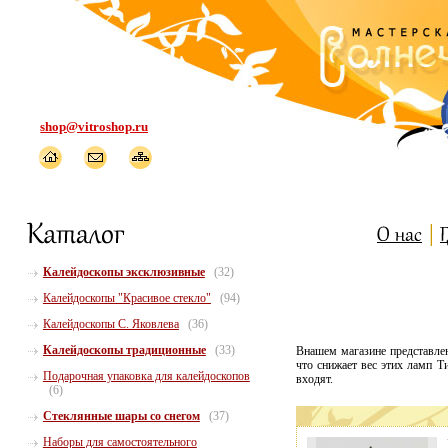
shop@vitroshop.ru
Калейдоскопы эксклюзивные
(32)
Калейдоскопы "Красивое стекло"
(94)
Калейдоскопы С. Яковлева
(36)
Калейдоскопы традиционные
(33)
Внашем магазине представле
что снижает вес этих ламп 
Подарочная упаковка для калейдоскопов
входят.
(6)
Стеклянные шары со снегом
(37)
Наборы для самостоятельного