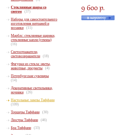
Стеклянные шары со
снегом
(37)
Наборы для самостоятельного
изготовления витражей и
мозаики
(11)
Марблс: стеклянные шарики,
стеклянные капли (геммы)
(16)
Светоотражатели,
световозвращатели
(18)
Фигурки из стекла: цветы,
животные, предметы
(4)
Петербургские сувениры
(14)
Декоративные светильники,
ночники
(26)
Настольные лампы Тиффани
(109)
Торшеры Тиффани
(30)
Люстры Тиффани
(46)
Бра Тиффани
(33)