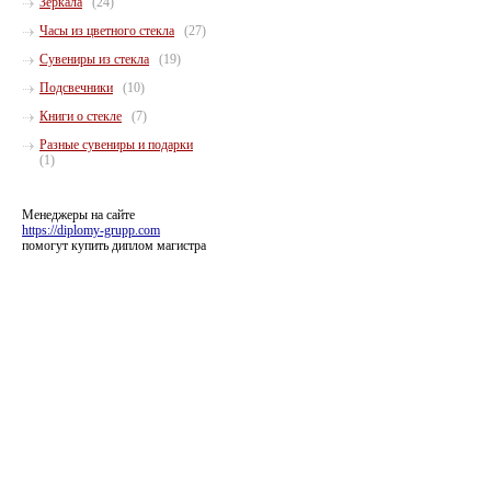
Зеркала
(24)
Часы из цветного стекла
(27)
Сувениры из стекла
(19)
Подсвечники
(10)
Книги о стекле
(7)
Разные сувениры и подарки
(1)
Менеджеры на сайте
https://diplomy-grupp.com
помогут купить диплом магистра