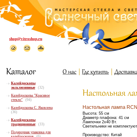
shop@vitroshop.ru
Калейдоскопы
эксклюзивные
(32)
Калейдоскопы "Красивое
стекло"
(94)
Настольная лампа RCN
Калейдоскопы С. Яковлева
(36)
Высота: 55 см
Диаметр плафона: 41 см
Калейдоскопы
Лампочки 2х40 Вт.
традиционные
(33)
Светильники не комплектуют
Подарочная упаковка для
Производство: Китай
калейдоскопов
(6)