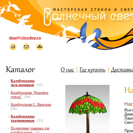
shop@vitroshop.ru
Калейдоскопы
эксклюзивные
(32)
Калейдоскопы "Красивое
стекло"
(94)
Нас
Калейдоскопы С. Яковлева
(36)
Высо
Диам
Калейдоскопы
Ламп
традиционные
(33)
Свет
Подарочная упаковка для
Прои
калейдоскопов
(6)