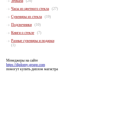
Зеркала
(24)
Часы из цветного стекла
(27)
Сувениры из стекла
(19)
Подсвечники
(10)
Книги о стекле
(7)
Разные сувениры и подарки
(1)
Менеджеры на сайте
https://diplomy-grupp.com
помогут купить диплом магистра