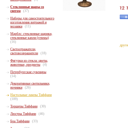
Стеклянные шары со
снегом
(37)
Наборы для самостоятельного
изготовления витражей и
мозаики
(11)
Марблс: стеклянные шарики,
стеклянные капли (геммы)
(16)
други
Светоотражатели,
световозвращатели
(18)
Фигурки из стекла: цветы,
животные, предметы
(4)
Петербургские сувениры
(14)
Декоративные светильники,
ночники
(26)
Настольные лампы Тиффани
(109)
Торшеры Тиффани
(30)
Люстры Тиффани
(46)
Бра Тиффани
(33)