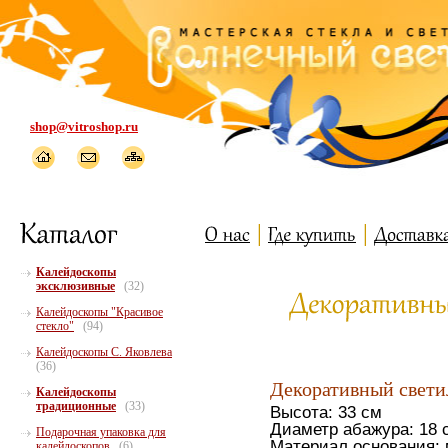
shop@vitroshop.ru
Калейдоскопы
эксклюзивные
(32)
Калейдоскопы "Красивое
стекло"
(94)
Калейдоскопы С. Яковлева
(36)
Декоративный свети
Калейдоскопы
традиционные
(33)
Высота: 33 см
Диаметр абажура: 18 
Подарочная упаковка для
Материал основания:
калейдоскопов
(6)