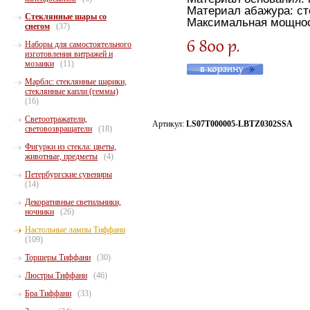
Материал абажура: ст
Стеклянные шары со
Максимальная мощнос
снегом
(37)
Наборы для самостоятельного
изготовления витражей и
мозаики
(11)
Марблс: стеклянные шарики,
стеклянные капли (геммы)
(16)
Светоотражатели,
Артикул:
LS07T000005-LBTZ0302SSA
световозвращатели
(18)
Фигурки из стекла: цветы,
животные, предметы
(4)
Петербургские сувениры
(14)
Декоративные светильники,
ночники
(26)
Настольные лампы Тиффани
(109)
Торшеры Тиффани
(30)
Люстры Тиффани
(46)
Бра Тиффани
(33)