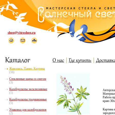
shop@vitroshop.ru
Живопись. Панно. Картины
(16)
Стеклянные шары со снегом
(3)
Калейдоскопы эксклюзивные
Авторска
(1)
Материал:
Работа п
Калейдоскопы традиционные
краю 30х
(5)
Картина 
Упаковка для калейдоскопов
зародилс
(2)