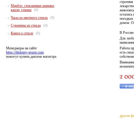
строения
Марблс: стеклянные шарики,
лекарств
капли, геммы
(6)
живопись
осталась
Часы из цветного стекла
(9)
поездках
домов. О
Сувениры из стекла
(4)
В России 
Книги о стекле
(6)
Для люби
написанны
Менеджеры на сайте
Работа п
https://diplomy-grupp.com
есть смы
помогут купить диплом магистра
собствен
Внимание
незначите
другие ф