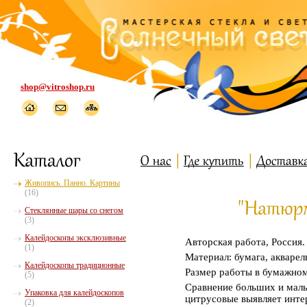
shop@vitroshop.ru
Живопись. Панно. Картины
(16)
Стеклянные шары со снегом
(3)
Калейдоскопы эксклюзивные
Авторская работа, Россия.
(1)
Материал: бумага, акварел
Калейдоскопы традиционные
Размер работы в бумажном
(5)
Сравнение больших и малых
Упаковка для калейдоскопов
цитрусовые выявляет инте
(2)