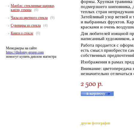
формы. Хрупкая травинка 
Марблс: стеклянные шарики,
подмерзшего шиповника, д
капли, геммы
(6)
теплых стран непридуманн
Затейливый узор ветвей и
Часы из цветного стекла
(9)
и выбранных фруктов. Карт
Сувениры из стекла
(4)
красками и очень воздушна
Для любителей изящной пр
Книги о стекле
(6)
написанный художником, а 
Работа продается с оформ
Менеджеры на сайте
есть смысл приобрести са
https://diplomy-grupp.com
собственных предпочтени
помогут купить диплом магистра
Изображения в рамах пред
Внимание: цветопередача
незначительно отличаться 
другие фотографии