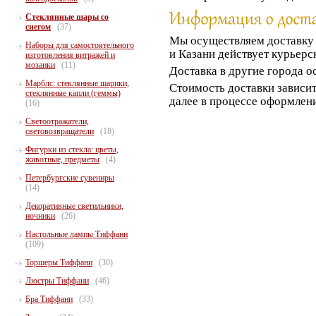
Стеклянные шары со
снегом
(37)
Мы осуществляем доставк
Наборы для самостоятельного
и Казани действует курьерс
изготовления витражей и
мозаики
(11)
Доставка в другие города о
Марблс: стеклянные шарики,
Стоимость доставки зависит
стеклянные капли (геммы)
далее в процессе оформлени
(16)
Светоотражатели,
световозвращатели
(18)
Фигурки из стекла: цветы,
животные, предметы
(4)
Петербургские сувениры
(14)
Декоративные светильники,
ночники
(26)
Настольные лампы Тиффани
(109)
Торшеры Тиффани
(30)
Люстры Тиффани
(46)
Бра Тиффани
(33)