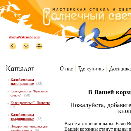
shop@vitroshop.ru
Калейдоскопы
эксклюзивные
(32)
В Вашей корзи
Калейдоскопы "Красивое
стекло"
(90)
Калейдоскопы С. Яковлева
Пожалуйста, добавьте
(36)
кноп
Калейдоскопы
традиционные
(33)
Вы не авторизированы. Если В
Подарочная упаковка для
Вашей корзины станут видны п
калейдоскопов
(6)