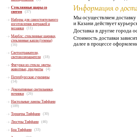
Стеклянные шары со
снегом
(37)
Мы осуществляем доставк
Наборы для самостоятельного
и Казани действует курьерс
изготовления витражей и
мозаики
(11)
Доставка в другие города о
Марблс: стеклянные шарики,
Стоимость доставки зависит
стеклянные капли (геммы)
далее в процессе оформлени
(16)
Светоотражатели,
световозвращатели
(18)
Фигурки из стекла: цветы,
животные, предметы
(4)
Петербургские сувениры
(14)
Декоративные светильники,
ночники
(26)
Настольные лампы Тиффани
(109)
Торшеры Тиффани
(30)
Люстры Тиффани
(46)
Бра Тиффани
(33)