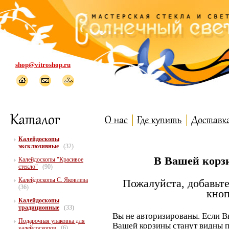
shop@vitroshop.ru
Калейдоскопы
эксклюзивные
(32)
В Вашей корзи
Калейдоскопы "Красивое
стекло"
(90)
Калейдоскопы С. Яковлева
Пожалуйста, добавьте
(36)
кноп
Калейдоскопы
традиционные
(33)
Вы не авторизированы. Если В
Подарочная упаковка для
Вашей корзины станут видны п
калейдоскопов
(6)