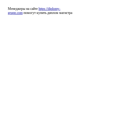
Менеджеры на сайте
https://diplomy-
grupp.com
помогут купить диплом магистра