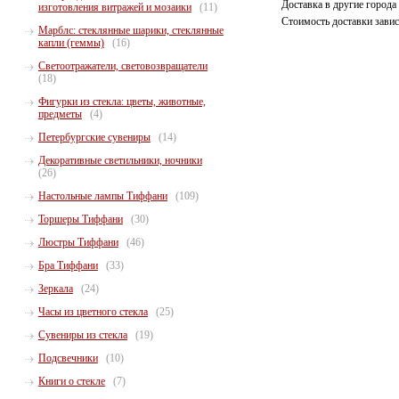
Доставка в другие города
изготовления витражей и мозаики
(11)
Стоимость доставки зависи
Марблс: стеклянные шарики, стеклянные
капли (геммы)
(16)
Светоотражатели, световозвращатели
(18)
Фигурки из стекла: цветы, животные,
предметы
(4)
Петербургские сувениры
(14)
Декоративные светильники, ночники
(26)
Настольные лампы Тиффани
(109)
Торшеры Тиффани
(30)
Люстры Тиффани
(46)
Бра Тиффани
(33)
Зеркала
(24)
Часы из цветного стекла
(25)
Сувениры из стекла
(19)
Подсвечники
(10)
Книги о стекле
(7)