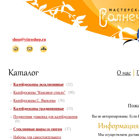
shop@vitroshop.ru
Калейдоскопы эксклюзивные
(32)
Калейдоскопы "Красивое стекло"
(90)
Калейдоскопы С. Яковлева
(36)
Пожа
Калейдоскопы традиционные
(33)
Вы не авторизированы. Если 
Подарочная упаковка для калейдоскопов
(6)
Стеклянные шары со снегом
(37)
Мы осуществляем доста
Наборы для самостоятельного