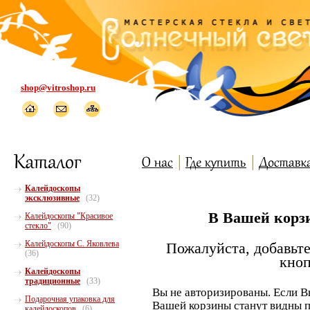
shop@vitroshop.ru
Калейдоскопы
эксклюзивные
(32)
В Вашей корзи
Калейдоскопы "Красивое
стекло"
(90)
Калейдоскопы С. Яковлева
Пожалуйста, добавьте
(36)
кноп
Калейдоскопы
традиционные
(33)
Вы не авторизированы. Если В
Подарочная упаковка для
Вашей корзины станут видны п
калейдоскопов
(6)