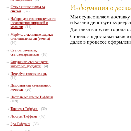
Стеклянные шары со
снегом
(37)
Мы осуществляем доставк
Наборы для самостоятельного
и Казани действует курьерс
изготовления витражей и
мозаики
(11)
Доставка в другие города о
Марблс: стеклянные шарики,
Стоимость доставки зависит
стеклянные капли (геммы)
далее в процессе оформлени
(16)
Светоотражатели,
световозвращатели
(18)
Фигурки из стекла: цветы,
животные, предметы
(4)
Петербургские сувениры
(14)
Декоративные светильники,
ночники
(26)
Настольные лампы Тиффани
(109)
Торшеры Тиффани
(30)
Люстры Тиффани
(46)
Бра Тиффани
(33)