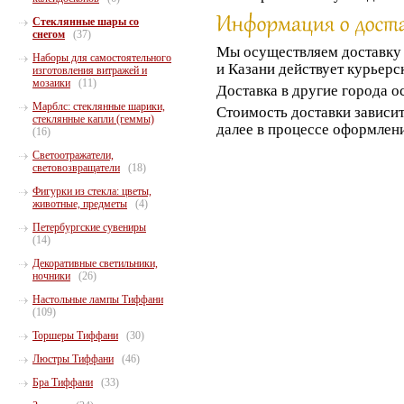
Стеклянные шары со
снегом
(37)
Мы осуществляем доставк
Наборы для самостоятельного
и Казани действует курьерс
изготовления витражей и
мозаики
(11)
Доставка в другие города о
Марблс: стеклянные шарики,
Стоимость доставки зависит
стеклянные капли (геммы)
далее в процессе оформлени
(16)
Светоотражатели,
световозвращатели
(18)
Фигурки из стекла: цветы,
животные, предметы
(4)
Петербургские сувениры
(14)
Декоративные светильники,
ночники
(26)
Настольные лампы Тиффани
(109)
Торшеры Тиффани
(30)
Люстры Тиффани
(46)
Бра Тиффани
(33)