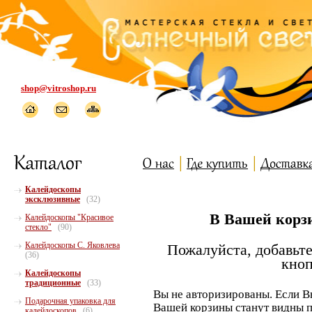
shop@vitroshop.ru
Калейдоскопы
эксклюзивные
(32)
В Вашей корзи
Калейдоскопы "Красивое
стекло"
(90)
Калейдоскопы С. Яковлева
Пожалуйста, добавьте
(36)
кноп
Калейдоскопы
традиционные
(33)
Вы не авторизированы. Если В
Подарочная упаковка для
Вашей корзины станут видны п
калейдоскопов
(6)