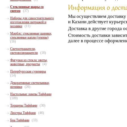
Стеклянные шары со
снегом
(37)
Мы осуществляем доставк
Наборы для самостоятельного
и Казани действует курьерс
изготовления витражей и
мозаики
(11)
Доставка в другие города о
Марблс: стеклянные шарики,
Стоимость доставки зависит
стеклянные капли (геммы)
далее в процессе оформлени
(16)
Светоотражатели,
световозвращатели
(18)
Фигурки из стекла: цветы,
животные, предметы
(4)
Петербургские сувениры
(14)
Декоративные светильники,
ночники
(26)
Настольные лампы Тиффани
(109)
Торшеры Тиффани
(30)
Люстры Тиффани
(46)
Бра Тиффани
(33)