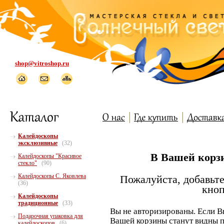
shop@vitroshop.ru
Калейдоскопы
эксклюзивные
(32)
В Вашей корзи
Калейдоскопы "Красивое
стекло"
(90)
Калейдоскопы С. Яковлева
Пожалуйста, добавьте
(36)
кноп
Калейдоскопы
традиционные
(33)
Вы не авторизированы. Если В
Подарочная упаковка для
Вашей корзины станут видны п
калейдоскопов
(6)