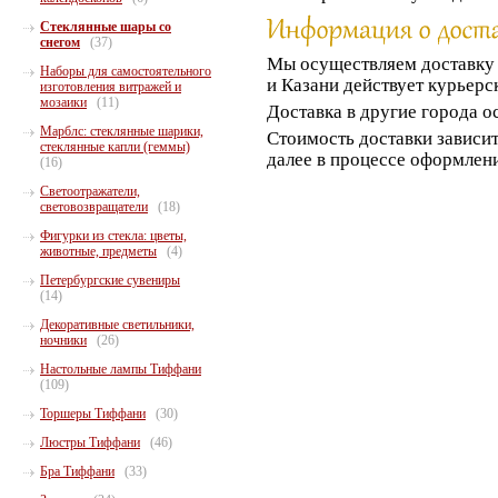
Стеклянные шары со
снегом
(37)
Мы осуществляем доставк
Наборы для самостоятельного
и Казани действует курьерс
изготовления витражей и
мозаики
(11)
Доставка в другие города о
Марблс: стеклянные шарики,
Стоимость доставки зависит
стеклянные капли (геммы)
далее в процессе оформлени
(16)
Светоотражатели,
световозвращатели
(18)
Фигурки из стекла: цветы,
животные, предметы
(4)
Петербургские сувениры
(14)
Декоративные светильники,
ночники
(26)
Настольные лампы Тиффани
(109)
Торшеры Тиффани
(30)
Люстры Тиффани
(46)
Бра Тиффани
(33)