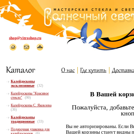
shop@vitroshop.ru
Калейдоскопы
эксклюзивные
(32)
В Вашей корзи
Калейдоскопы "Красивое
стекло"
(90)
Калейдоскопы С. Яковлева
Пожалуйста, добавьте
(36)
кноп
Калейдоскопы
традиционные
(33)
Вы не авторизированы. Если В
Подарочная упаковка для
Вашей корзины станут видны п
калейдоскопов
(6)