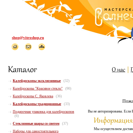
shop@vitroshop.ru
Калейдоскопы эксклюзивные
(32)
Калейдоскопы "Красивое стекло"
(90)
Калейдоскопы С. Яковлева
(36)
Пожа
Калейдоскопы традиционные
(33)
Вы не авторизированы. Если 
Подарочная упаковка для калейдоскопов
(6)
Стеклянные шары со снегом
(37)
Мы осуществляем доста
Наборы для самостоятельного