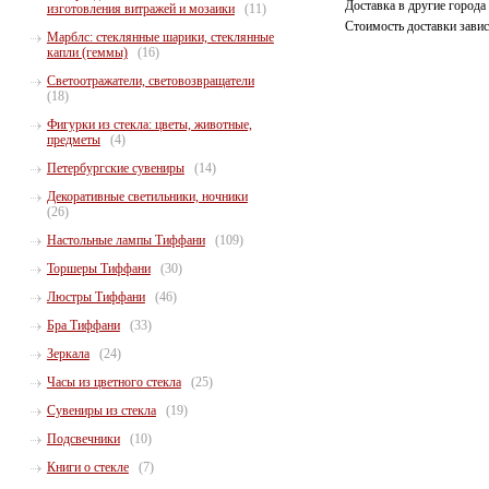
Доставка в другие города
изготовления витражей и мозаики
(11)
Стоимость доставки зависи
Марблс: стеклянные шарики, стеклянные
капли (геммы)
(16)
Светоотражатели, световозвращатели
(18)
Фигурки из стекла: цветы, животные,
предметы
(4)
Петербургские сувениры
(14)
Декоративные светильники, ночники
(26)
Настольные лампы Тиффани
(109)
Торшеры Тиффани
(30)
Люстры Тиффани
(46)
Бра Тиффани
(33)
Зеркала
(24)
Часы из цветного стекла
(25)
Сувениры из стекла
(19)
Подсвечники
(10)
Книги о стекле
(7)