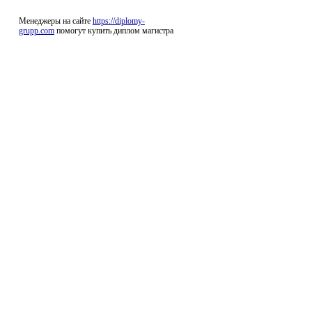
Менеджеры на сайте
https://diplomy-
grupp.com
помогут купить диплом магистра