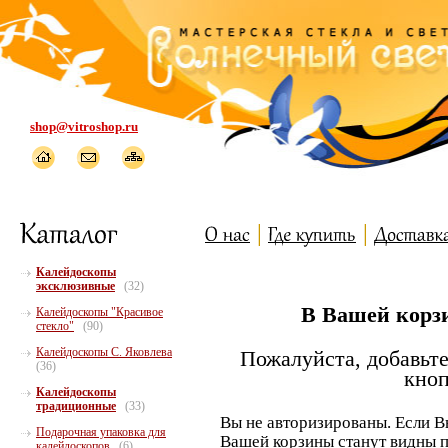
shop@vitroshop.ru
Калейдоскопы
эксклюзивные
(32)
В Вашей корзи
Калейдоскопы "Красивое
стекло"
(90)
Калейдоскопы С. Яковлева
Пожалуйста, добавьте
(36)
кноп
Калейдоскопы
традиционные
(33)
Вы не авторизированы. Если В
Подарочная упаковка для
Вашей корзины станут видны п
калейдоскопов
(6)