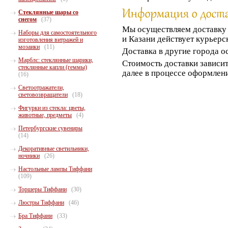
Стеклянные шары со
снегом
(37)
Мы осуществляем доставк
Наборы для самостоятельного
и Казани действует курьерс
изготовления витражей и
мозаики
(11)
Доставка в другие города о
Марблс: стеклянные шарики,
Стоимость доставки зависит
стеклянные капли (геммы)
далее в процессе оформлени
(16)
Светоотражатели,
световозвращатели
(18)
Фигурки из стекла: цветы,
животные, предметы
(4)
Петербургские сувениры
(14)
Декоративные светильники,
ночники
(26)
Настольные лампы Тиффани
(109)
Торшеры Тиффани
(30)
Люстры Тиффани
(46)
Бра Тиффани
(33)