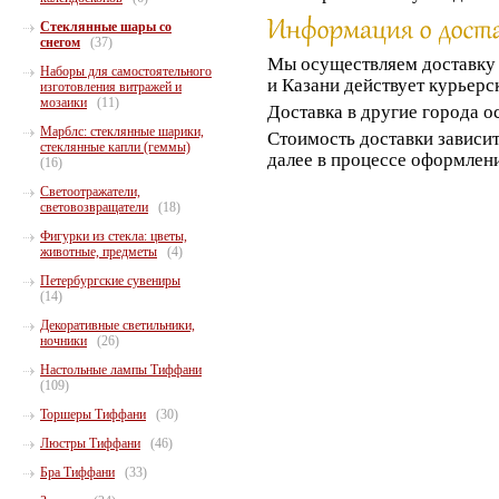
Стеклянные шары со
снегом
(37)
Мы осуществляем доставк
Наборы для самостоятельного
и Казани действует курьерс
изготовления витражей и
мозаики
(11)
Доставка в другие города о
Марблс: стеклянные шарики,
Стоимость доставки зависит
стеклянные капли (геммы)
далее в процессе оформлени
(16)
Светоотражатели,
световозвращатели
(18)
Фигурки из стекла: цветы,
животные, предметы
(4)
Петербургские сувениры
(14)
Декоративные светильники,
ночники
(26)
Настольные лампы Тиффани
(109)
Торшеры Тиффани
(30)
Люстры Тиффани
(46)
Бра Тиффани
(33)