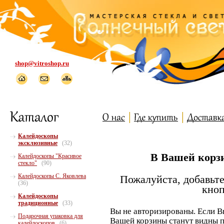
shop@vitroshop.ru
Калейдоскопы
эксклюзивные
(32)
В Вашей корзи
Калейдоскопы "Красивое
стекло"
(90)
Калейдоскопы С. Яковлева
Пожалуйста, добавьте
(36)
кноп
Калейдоскопы
традиционные
(33)
Вы не авторизированы. Если В
Подарочная упаковка для
Вашей корзины станут видны п
калейдоскопов
(6)