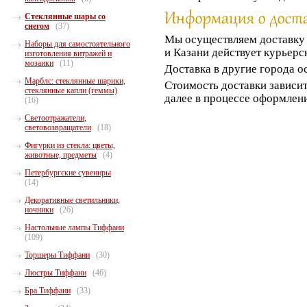
Стеклянные шары со
снегом
(37)
Мы осуществляем доставк
Наборы для самостоятельного
и Казани действует курьерс
изготовления витражей и
мозаики
(11)
Доставка в другие города о
Марблс: стеклянные шарики,
Стоимость доставки зависит
стеклянные капли (геммы)
далее в процессе оформлени
(16)
Светоотражатели,
световозвращатели
(18)
Фигурки из стекла: цветы,
животные, предметы
(4)
Петербургские сувениры
(14)
Декоративные светильники,
ночники
(26)
Настольные лампы Тиффани
(109)
Торшеры Тиффани
(30)
Люстры Тиффани
(46)
Бра Тиффани
(33)