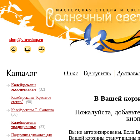
shop@vitroshop.ru
Калейдоскопы
эксклюзивные
(32)
В Вашей корзи
Калейдоскопы "Красивое
стекло"
(90)
Калейдоскопы С. Яковлева
Пожалуйста, добавьте
(36)
кноп
Калейдоскопы
традиционные
(33)
Вы не авторизированы. Если В
Подарочная упаковка для
Вашей корзины станут видны п
калейдоскопов
(6)