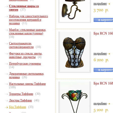
подробнее
Стеклянные шары со
снегом
(37)
Наборы для самостоятельного
изготовления витражей и
мозаики
(11)
Марблс: стеклянные шарики,
стеклянные капли (геммы)
Бра RCN 16
(16)
Светоотражатели,
световозвращатели
(18)
Фигурки из стекла: цветы,
подробнее
животные, предметы
(4)
Петербургские сувениры
(14)
Декоративные светильники,
ночники
(26)
Бра RCN 16
Настольные лампы Тиффани
(109)
Торшеры Тиффани
(30)
Люстры Тиффани
(46)
подробнее
Бра Тиффани
(33)