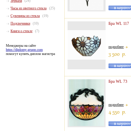
Зеркала
(24)
Часы из цветного стекла
(25)
Сувениры из стекла
(19)
Подсвечники
(10)
Бра WL 117
Книги о стекле
(7)
Менеджеры на сайте
подробнее
https://diplomy-grupp.com
помогут купить диплом магистра
Бра WL 73
подробнее