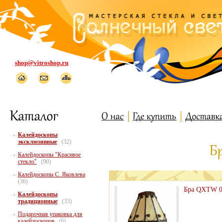
shop@vitroshop.ru
Калейдоскопы
эксклюзивные
(32)
Калейдоскопы "Красивое
стекло"
(90)
Калейдоскопы С. Яковлева
(36)
Бра QXTW 0
Калейдоскопы
традиционные
(33)
Подарочная упаковка для
калейдоскопов
(6)